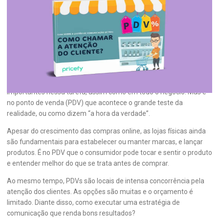
[E-book] Guia de Gestão de
Comunicação do PDV: como chamar a
atenção do cliente?
Todo varejista quer chamar a atenção de seu cliente, quem não
gostaria, não é mesmo? E marketing e propaganda são aliados
importantes nessa tarefa, assim como em todo o negócio. Mas é
no ponto de venda (PDV) que acontece o grande teste da
realidade, ou como dizem “a hora da verdade”.
Apesar do crescimento das compras online, as lojas físicas ainda
são fundamentais para estabelecer ou manter marcas, e lançar
produtos. É no PDV que o consumidor pode tocar e sentir o produto
e entender melhor do que se trata antes de comprar.
Ao mesmo tempo, PDVs são locais de intensa concorrência pela
atenção dos clientes. As opções são muitas e o orçamento é
limitado. Diante disso, como executar uma estratégia de
comunicação que renda bons resultados?