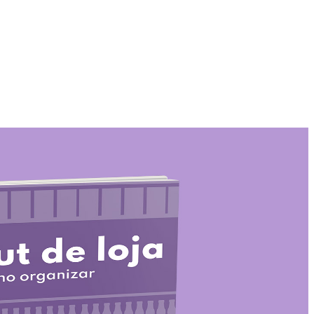
oja, como fazer?
m ao entrar em uma loja é um dos momentos mais decisivos no
O layout da loja representa o primeiro contato do cliente com a
 (ou não) e de retornar no local.
cê pode conferir as melhores dicas sobre como organizar um