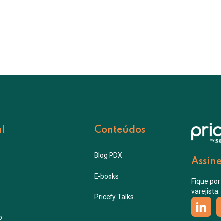
al
Conteúdos
Blog PDX
Assine
E-books
Fique por
varejista.
Pricefy Talks
o