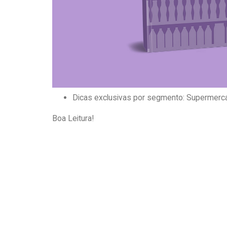
layout de loja:
Organização das seções.
Posicionamento das mercadorias nas gôndol
Os erros que devem ser evitados.
Como se destacar?
Dicas exclusivas por segmento: Supermercad
Boa Leitura!