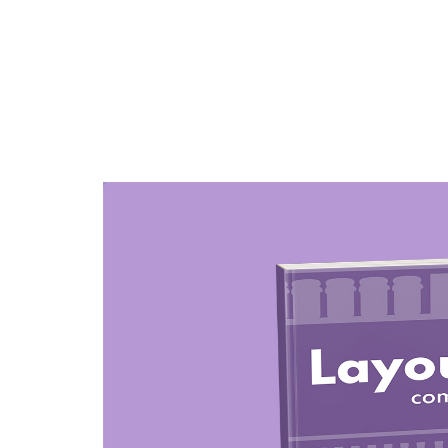
Materiais Gratuitos
[E-book] Layout de l
Você sabia que a impressão que o consumidor te
processo de compras e de fidelização do cliente? 
marca e afeta diretamente sua decisão de consumir
Pensando nisso, preparamos este
ebook
onde vo