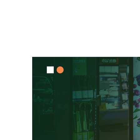
Tecnologia
,
Inovação
A Importância da C
Varejo Moderno
A Importância da Comunicação Omnimídia no Var
Na era digital, a experiência do cliente no varej