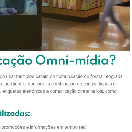
além das comunicações tradicionais e adotar uma abordagem
erentes canais e plataformas, ou seja, comunicação em todas
nvolvente em todos os pontos de contato. Neste artigo,
melhorar a experiência do cliente nas lojas físicas,
das e exemplos do setor.
cação Omni-mídia?
de usar múltiplos canais de comunicação de forma integrada
e ao cliente. Isso inclui a combinação de canais digitais e
e, etiquetas eletrônicas e comunicação direta na loja, como
ilizadas:
em promoções e informações em tempo real.