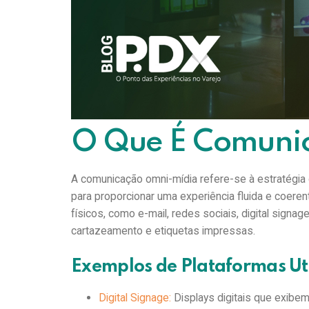
ambiente competitivo, as empresas precisam ir 
Omni-Mídia. A comunicação omni-mídia integra dif
as mídias, criando uma mensagem consistente e e
discutiremos como a comunicação omni-mídia pode 
destacando suas vantagens, práticas recomenda
Boa leitura!
O Que É Comuni
A comunicação omni-mídia refere-se à estratégia 
para proporcionar uma experiência fluida e coerent
físicos, como e-mail, redes sociais, digital signag
cartazeamento e etiquetas impressas.
Exemplos de Plataformas Ut
Digital Signage:
Displays digitais que exib