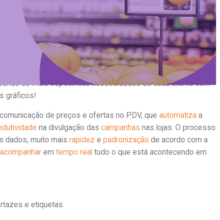
odem trazer ótimos resultados para seu processo.
 Latina,
especializada no mercado editorial e promocional,
 conceito
GRÁFICA INTELIGENTE
, ela oferece um moderno
tipo de mídia impressa e publicidade. Atuando há mais de 45
 destacou pelo alto grau de exigência com relação aos serviços
socioambiental
. A marca trabalha sempre a excelência com
azendo as mais específicas necessidades de cada cliente com
s gráficos!
comunicação de preços e ofertas no PDV, que
automatiza
a
odutividade
na divulgação das
campanhas
nas lojas. O processo
 dados, muito mais
rapidez
e
padronização
de acordo com a
l
acompanhar
em
tempo real
tudo o que está acontecendo em
rtazes e etiquetas.