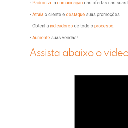
-
Padronize
a
comunicação
das ofertas nas suas l
-
Atraia
o cliente e
destaque
suas promoções.
- Obtenha
indicadores
de todo o
processo
.
-
Aumente
suas vendas!
Assista abaixo o vide