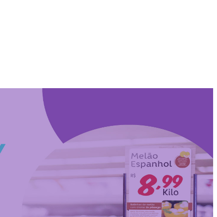
a com a Posigraf, trazem
lução inteligente de
os.
os preços e ofertas no PDV. Entenda como a combinação