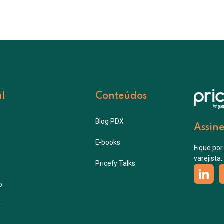
al
Conteúdos
Blog PDX
Assine
E-books
Fique por
varejista.
Pricefy Talks
o
o