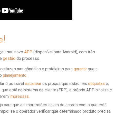
e!
çou seu novo
APP
(disponível para Android), com três
 e
gestão
do processo.
s cartazes nas gôndolas e prateleiras para
garantir
que a
 o
planejamento
.
lar é possível
escanear
os preços que estão nas
etiquetas
e,
 que está no sistema do cliente (ERP), o próprio APP sinaliza e
 serem
impressas
.
oja para que as impressões saiam de acordo com o que está
mplo: se o operador verificar que determinado produto precisa