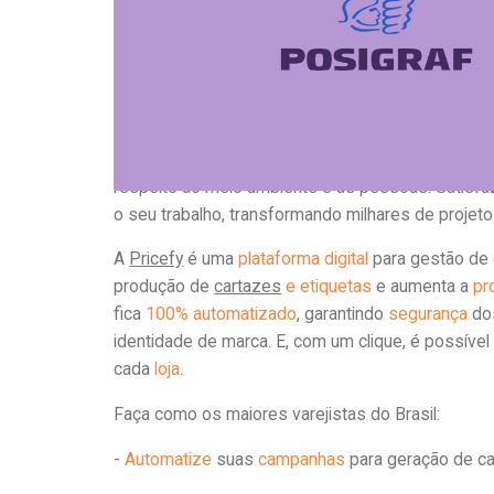
dessas duas empresas que atuam com o varejo p
A
Posigraf
é uma das maiores gráficas da
América
atende grandes empresas varejistas. Aplicando o
portfólio com soluções integradas para qualquer 
anos no mercado, integrou ao
Grupo Positivo
e se
prestados e por sua prática de
responsabilidade 
respeito ao meio ambiente e às pessoas. Satisf
o seu trabalho, transformando milhares de projeto
A
Pricefy
é uma
plataforma
digital
para gestão de 
produção de
cartazes
e etiquetas
e aumenta a
pr
fica
100% automatizado
, garantindo
segurança
dos
identidade de marca. E, com um clique, é possíve
cada
loja
.
Faça como os maiores varejistas do Brasil:
-
Automatize
suas
campanhas
para geração de ca