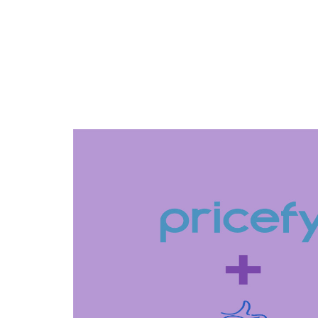
Novidades
A Pricefy em parceri
para o varejo uma so
comunicação de preç
Essa parceria visa a melhor forma de comunicar 