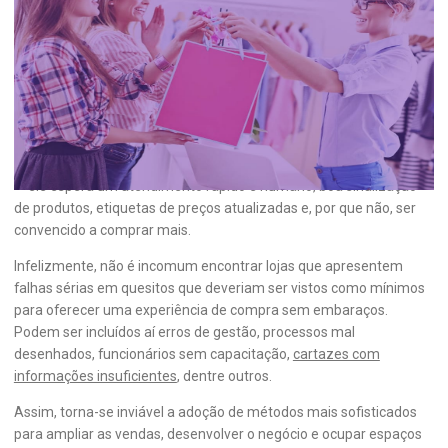
6 passos para melhorar a experiência
de compra no varejo
A experiência de compra é determinante para que alguém volte a
comprar em uma loja. Mesmo antes de comprar, o cliente nutre
uma expectativa em relação ao produto e à própria compra em si
— ele espera um atendimento rápido e humano, boa sinalização
de produtos, etiquetas de preços atualizadas e, por que não, ser
convencido a comprar mais.
Infelizmente, não é incomum encontrar lojas que apresentem
falhas sérias em quesitos que deveriam ser vistos como mínimos
para oferecer uma experiência de compra sem embaraços.
Podem ser incluídos aí erros de gestão, processos mal
desenhados, funcionários sem capacitação,
cartazes com
informações insuficientes
, dentre outros.
Assim, torna-se inviável a adoção de métodos mais sofisticados
para ampliar as vendas, desenvolver o negócio e ocupar espaços