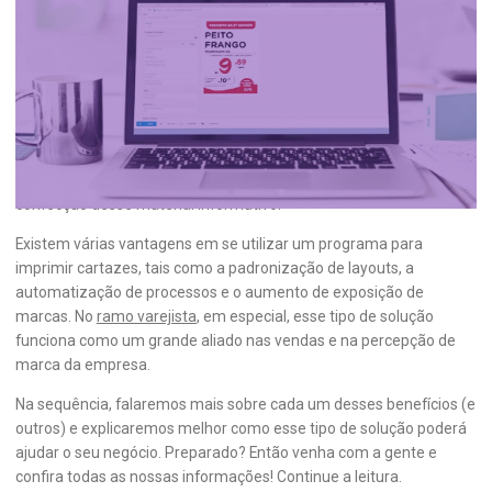
6 vantagens de usar um programa
para imprimir cartaz
A exposição de ofertas e produtos em cartazes é comum a
diversos mercados, dos mais variados portes. Com a evolução da
tecnologia, surgiram ferramentas digitais que facilitam (e muito!) a
confecção desse material informativo.
Existem várias vantagens em se utilizar um programa para
imprimir cartazes, tais como a padronização de layouts, a
automatização de processos e o aumento de exposição de
marcas. No
ramo varejista
, em especial, esse tipo de solução
funciona como um grande aliado nas vendas e na percepção de
marca da empresa.
Na sequência, falaremos mais sobre cada um desses benefícios (e
outros) e explicaremos melhor como esse tipo de solução poderá
ajudar o seu negócio. Preparado? Então venha com a gente e
confira todas as nossas informações! Continue a leitura.