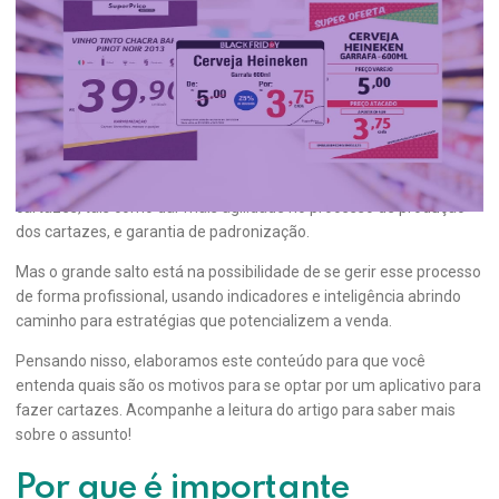
7 razões para escolher um aplicativo
para fazer cartazes
Com a evolução da tecnologia, surgiram ferramentas digitais que
facilitam muito a confecção dos
materiais de divulgação no PDV
.
Entre as diversas vantagens em utilizar um aplicativo para fazer
cartazes, tais como dar mais agilidade no processo de produção
dos cartazes, e garantia de padronização.
Mas o grande salto está na possibilidade de se gerir esse processo
de forma profissional, usando indicadores e inteligência abrindo
caminho para estratégias que potencializem a venda.
Pensando nisso, elaboramos este conteúdo para que você
entenda quais são os motivos para se optar por um aplicativo para
fazer cartazes. Acompanhe a leitura do artigo para saber mais
sobre o assunto!
Por que é importante