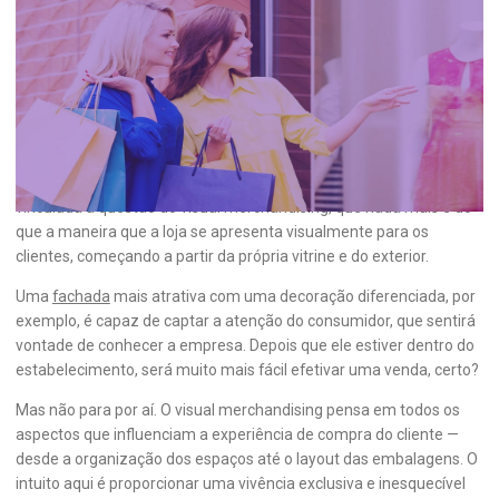
Como o visual merchandising influencia
a compra? Aprenda aqui!
Pare por um instante e reflita: por que determinados
estabelecimentos sobressaem aos outros, ainda mais quando se
trabalha com os mesmos itens e até valores? A resposta está
vinculada à questão do visual merchandising, que nada mais é do
que a maneira que a loja se apresenta visualmente para os
clientes, começando a partir da própria vitrine e do exterior.
Uma
fachada
mais atrativa com uma decoração diferenciada, por
exemplo, é capaz de captar a atenção do consumidor, que sentirá
vontade de conhecer a empresa. Depois que ele estiver dentro do
estabelecimento, será muito mais fácil efetivar uma venda, certo?
Mas não para por aí. O visual merchandising pensa em todos os
aspectos que influenciam a experiência de compra do cliente —
desde a organização dos espaços até o layout das embalagens. O
intuito aqui é proporcionar uma vivência exclusiva e inesquecível