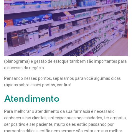
Pontos de atenção para gestão de
Farmácias e Drogarias
O sucesso de uma farmácia depende de muitos fatores, desde o
poder de negociação com os fornecedores passando pela
localização dos pontos de venda e pelo fator de conveniência. No
entanto fatores como atendimento, exposição de produtos
(planograma) e gestão de estoque também são importantes para
o sucesso do negócio.
Pensando nesses pontos, separamos para você algumas dicas
rápidas sobre esses pontos, confira!
Atendimento
Para melhorar o atendimento da sua farmácia é necessário
conhecer seus clientes, antecipar suas necessidades, ter empatia,
ser positivo e ser paciente, muito deles estão passando por
momentos difíceis então nem sempre vão estar em sua melhor