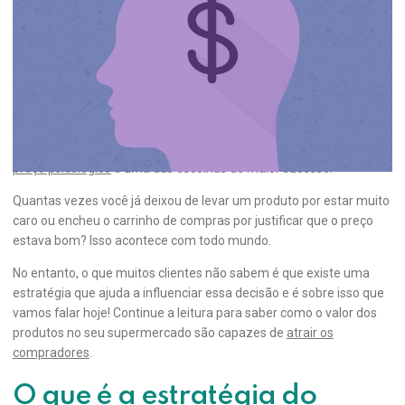
O que é e como funciona a estratégia
do preço psicológico?
Em um mercado com cada vez mais concorrência, surgiu a
necessidade de desenvolver estratégias para garantir a atenção
do consumidor. Isso pode ser feito de diversas maneiras, mas o
preço psicológico
é uma das escolhas de maior sucesso!
Quantas vezes você já deixou de levar um produto por estar muito
caro ou encheu o carrinho de compras por justificar que o preço
estava bom? Isso acontece com todo mundo.
No entanto, o que muitos clientes não sabem é que existe uma
estratégia que ajuda a influenciar essa decisão e é sobre isso que
vamos falar hoje! Continue a leitura para saber como o valor dos
produtos no seu supermercado são capazes de
atrair os
compradores
.
O que é a estratégia do