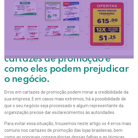
4 erros em cartazes de promoção que
você deveria evitar
Veja quais são os erros mais
comuns cometidos em
cartazes de promoção e
como eles podem prejudicar
o negócio.
Erros em cartazes de promoção podem minar a credibilidade da
sua empresa. E em casos mais extremos, há a possibilidade de
que o seu negócio seja processado e algum representante da
organização precise dar esclarecimentos às autoridades.
Para evitar essa situação, trouxemos neste artigo os 4 erros mais
comuns nos cartazes de promoção das lojas brasileiras, bem
como as principais consequências dessas falhas e as técnicas