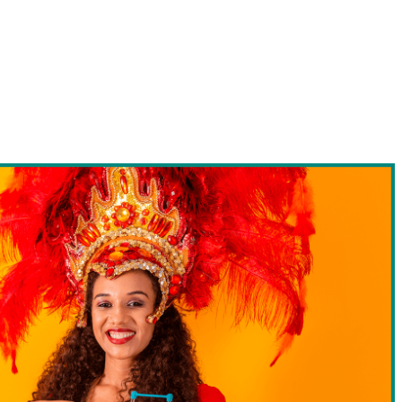
a! Veja 6 dicas para
ia do cliente no carnaval
2 e 23 de fevereiro, um dos feriados mais aguardados pelo
, como também o comércio. É por isso que sua loja deve se
iente para o
Carnaval no varejo
!