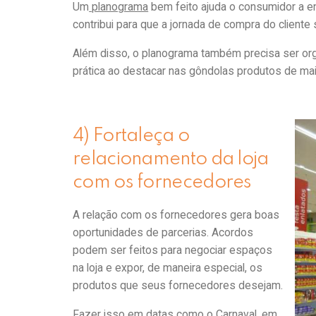
Um
planograma
bem feito ajuda o consumidor a enc
contribui para que a jornada de compra do cliente s
Além disso, o planograma também precisa ser or
prática ao destacar nas gôndolas produtos de maio
4) Fortaleça o
relacionamento da loja
com os fornecedores
A relação com os fornecedores gera boas
oportunidades de parcerias. Acordos
podem ser feitos para negociar espaços
na loja e expor, de maneira especial, os
produtos que seus fornecedores desejam.
Fazer isso em datas como o Carnaval, em