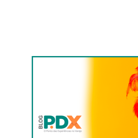
Estratégia
,
Marketing
Fevereiro tem de foli
melhorar a experiênc
O Carnaval de 2023 está agendado para os dias 2
brasileiro. As festas movimentam não só as ruas
preparar para oferecer a melhor experiência do cl