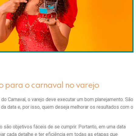
 valiosas no setor varejista. É a chance de alavancar as
a primeira data de impacto no calendário sazonal do varejo.
 dessa data. Sobretudo na "Era do Cliente", onde a
experiência
ia o consumidor, assim como
promover ofertas com qualidade
.
cas que vão garantir uma boa experiência para o seu cliente e
 para o carnaval no varejo
do do Carnaval, o varejo deve executar um bom planejamento. São
 da data e, por isso, quem deseja melhorar os resultados com o
 são objetivos fáceis de se cumprir. Portanto, em uma data
jar cada detalhe e ter eficiência em todas as etapas que