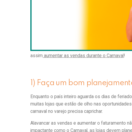
Fevereiro é mês de folia, o que gera oportunidades
vendas e começar bem o ano, afinal, o Carnaval é 
Contudo, é necessário se preparar para a chegada
é um diferencial decisivo para que uma loja atra
Para te ajudar a preparar a sua loja, listamos 6 di
assim
aumentar as vendas durante o Carnaval
!
1) Faça um bom planejamento
Enquanto o país inteiro aguarda os dias de feria
muitas lojas que estão de olho nas oportunidades
carnaval no varejo precisa caprichar.
Alavancar as vendas e aumentar o faturamento não
impactante como o Carnaval, as lojas devem plane