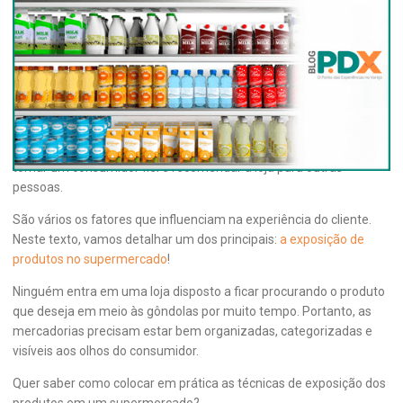
8 dicas para melhorar a exposição dos
produtos no seu supermercado
A qualidade da
experiência do cliente
é fundamental para obter
sucesso em um supermercado. Quanto mais facilidade ele tem
para comprar, mais chances de ter uma jornada satisfatória, se
tornar um consumidor fiel e recomendar a loja para outras
pessoas.
São vários os fatores que influenciam na experiência do cliente.
Neste texto, vamos detalhar um dos principais:
a exposição de
produtos no supermercado
!
Ninguém entra em uma loja disposto a ficar procurando o produto
que deseja em meio às gôndolas por muito tempo. Portanto, as
mercadorias precisam estar bem organizadas, categorizadas e
visíveis aos olhos do consumidor.
Quer saber como colocar em prática as técnicas de exposição dos
produtos em um supermercado?