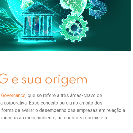
tais e sociais têm se tornado um fator determinante nas
r produtos e serviços que promovam práticas sustentáveis.
l, Social and Governance) tem ganhado destaque, influenciando
ortunidades para o varejo.
o ambiental e social afeta as escolhas de compra no varejo, e
G e sua origem
d Governance
, que se refere a três áreas-chave de
a corporativa. Esse conceito surgiu no âmbito dos
a forma de avaliar o desempenho das empresas em relação a
cionados ao meio ambiente, às questões sociais e à