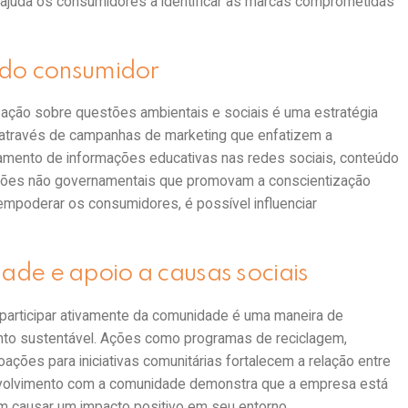
 ajuda os consumidores a identificar as marcas comprometidas
 do consumidor
ação sobre questões ambientais e sociais é uma estratégia
to através de campanhas de marketing que enfatizem a
hamento de informações educativas nas redes sociais, conteúdo
ações não governamentais que promovam a conscientização
empoderar os consumidores, é possível influenciar
de e apoio a causas sociais
 participar ativamente da comunidade é uma maneira de
o sustentável. Ações como programas de reciclagem,
oações para iniciativas comunitárias fortalecem a relação entre
volvimento com a comunidade demonstra que a empresa está
m causar um impacto positivo em seu entorno.