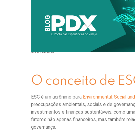
consumidores. Cada vez mais, as questões ambien
decisões de compra, impulsionando a demanda po
Nesse contexto, o conceito de ESG (Environmenta
a jornada do consumidor e trazendo desafios e op
Neste artigo, exploraremos como a conscientizaçã
discutiremos técnicas para engajar esse público.
Boa leitura!
O conceito de ES
ESG é um acrônimo para
Environmental, Social an
preocupações ambientais, sociais e de governanç
investimentos e finanças sustentáveis, como um
fatores não apenas financeiros, mas também rela
governança.