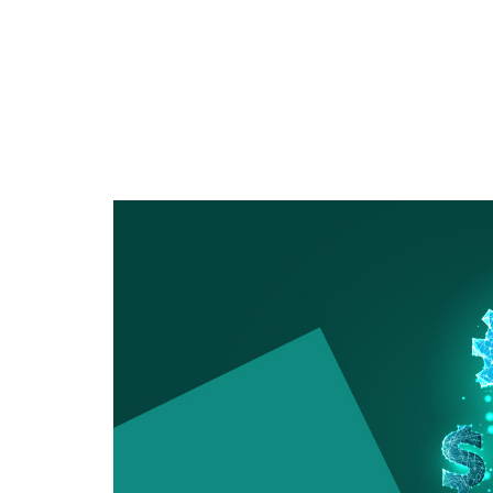
Estratégia
,
Operações
ESG e a jornada do 
conscientização ambie
decisões de compra 
Nos últimos anos, temos testemunhado uma mudan