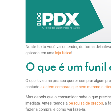
Na perspectiva do varejista pode parecer que o 
produtos nas gôndolas, mas para o consumidor nã
comportamento de compra, e o funil de vendas ex
Já consagrado no marketing digital, o funil de ve
Contudo, a abordagem funciona para qualquer ti
Neste texto você vai entender, de forma definitiv
aplicado em uma
loja física
!
O que é um funil
O que leva uma pessoa querer comprar algum prod
contudo
existem compras que nem mesmo o client
Mas depois que o consumidor sabe o que precisa
imediata. Antes, temos a
pesquisa de preços
, a 
fazer a compra, e como vai fazê-la.