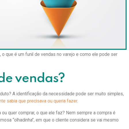
processo de venda começa quando o cliente está olhando os
o funciona assim. São muitas as etapas que interferem no seu
iste para entender e gerenciar essas fases.
ndas ainda não é um conceito dominado pelas lojas físicas.
po de segmento do varejo ou empreendimento.
a, o que é um funil de vendas no varejo e como ele pode ser
 de vendas?
uto? A identificação da necessidade pode ser muito simples,
e sabia que precisava ou queria fazer
.
 ou quer comprar, o que ele faz? Nem sempre a compra é
famosa “olhadinha”, em que o cliente considera se vai mesmo