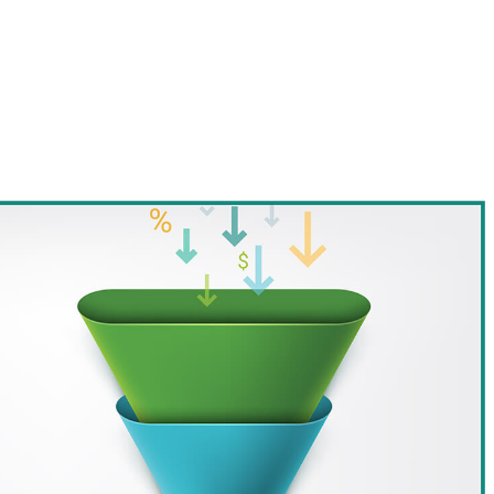
rejo: saiba o que é e como
em lojas físicas
fícil do que parece. Não basta apenas oferecer boas
é apenas parte de um processo complexo. Saber
como aplicar o
rença para ter sucesso nesse contexto!