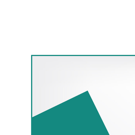
Marketing
,
Estratégia
Funil de vendas no va
ele pode ser aplicado 
Vender um produto às vezes é uma tarefa mais di
mercadorias e praticar preços atrativos - isso 
funil de vendas no varejo
é capaz de fazer a dife